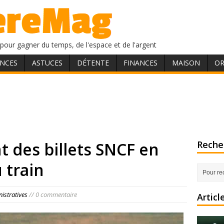
pour gagner du temps, de l'espace et de l'argent
NCES
ASTUCES
DÉTENTE
FINANCES
MAISON
OR
des billets SNCF en
Recher
 train
istratives
// 0 commentaire
Articl