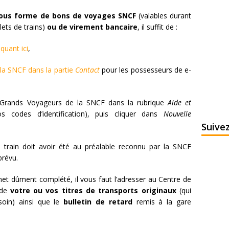
ous forme de bons de voyages SNCF
(valables durant
lets de trains)
ou de virement bancaire
, il suffit de :
iquant ici
,
 la SNCF dans la partie
Contact
pour les possesseurs de e-
et Grands Voyageurs de la SNCF dans la rubrique
Aide et
s codes d’identification), puis cliquer dans
Nouvelle
Suive
re train doit avoir été au préalable reconnu par la SNCF
prévu.
rnet dûment complété, il vous faut l’adresser au Centre de
 de
votre ou vos titres de transports originaux
(qui
oin) ainsi que le
bulletin de retard
remis à la gare