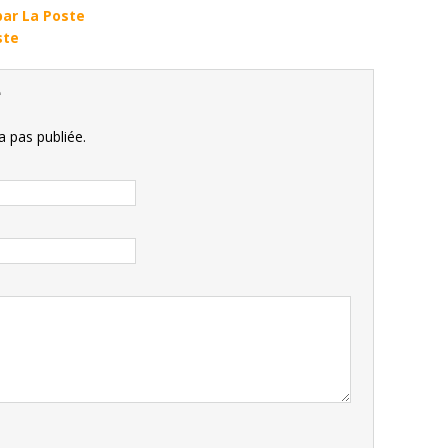
par La Poste
ste
e
 pas publiée.