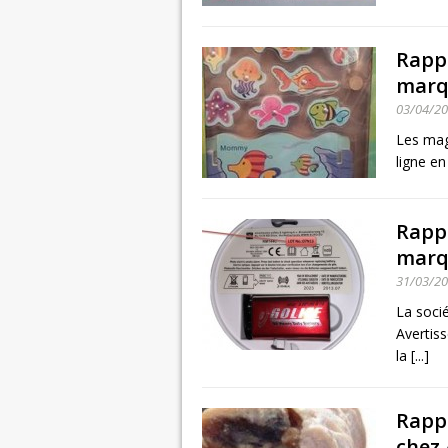
Rappe
marq
03/04/2
Les mag
ligne en
Rappe
marq
31/03/2
La soci
Avertis
la [...]
Rappe
chez