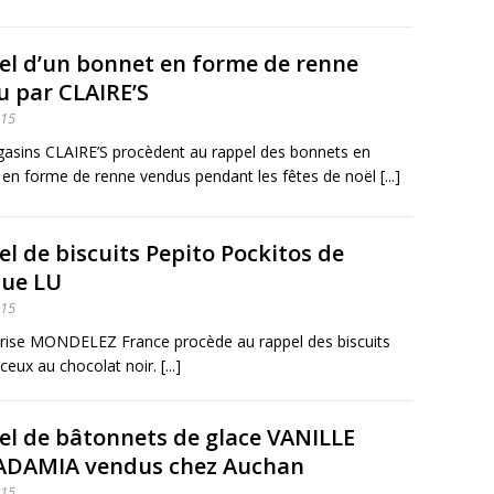
el d’un bonnet en forme de renne
 par CLAIRE’S
015
asins CLAIRE’S procèdent au rappel des bonnets en
en forme de renne vendus pendant les fêtes de noël [...]
l de biscuits Pepito Pockitos de
ue LU
015
prise MONDELEZ France procède au rappel des biscuits
eux au chocolat noir. [...]
l de bâtonnets de glace VANILLE
DAMIA vendus chez Auchan
015