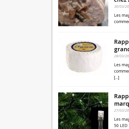
30/03/2
Les mag
commerci
Rapp
gran
28/03/2
Les mag
commerc
[...]
Rappe
marq
27/03/2
Les mag
50 LED q