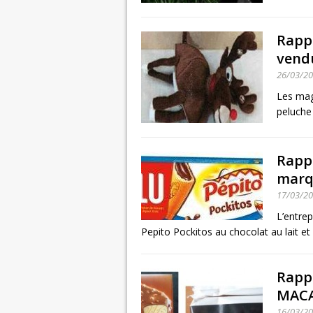
Rapp
vendu
26/03/2
Les mag
peluche 
Rappe
marq
17/03/2
L’entre
Pepito Pockitos au chocolat au lait et c
Rappe
MACA
16/03/2