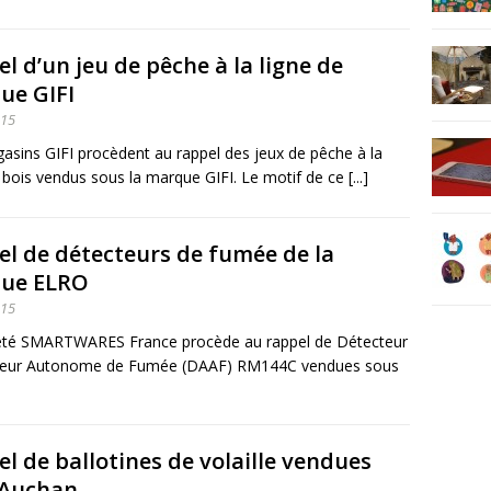
l d’un jeu de pêche à la ligne de
ue GIFI
015
asins GIFI procèdent au rappel des jeux de pêche à la
 bois vendus sous la marque GIFI. Le motif de ce [...]
l de détecteurs de fumée de la
ue ELRO
015
été SMARTWARES France procède au rappel de Détecteur
seur Autonome de Fumée (DAAF) RM144C vendues sous
l de ballotines de volaille vendues
 Auchan