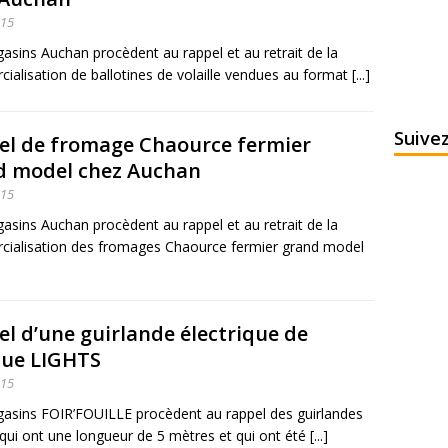
015
asins Auchan procèdent au rappel et au retrait de la
alisation de ballotines de volaille vendues au format [...]
Suive
el de fromage Chaource fermier
d model chez Auchan
015
asins Auchan procèdent au rappel et au retrait de la
ialisation des fromages Chaource fermier grand model
l d’une guirlande électrique de
ue LIGHTS
015
asins FOIR’FOUILLE procèdent au rappel des guirlandes
ui ont une longueur de 5 mètres et qui ont été [...]