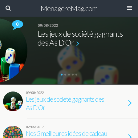
MenagereMag.com
0
09/08/2022
Les jeux de société gagnants
des As D’Or
09/08/2022
Les jeux de société gagnants des
As D’Or
02/05/2017
Nos 5 meilleures idées de cadeau