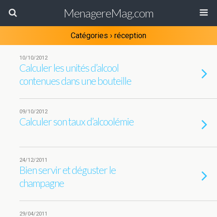
MenagereMag.com
Catégories ›
réception
10/10/2012
Calculer les unités d’alcool
contenues dans une bouteille
09/10/2012
Calculer son taux d’alcoolémie
24/12/2011
Bien servir et déguster le
champagne
29/04/2011