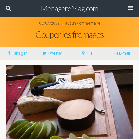
MenagereMag.com
08/07/2009 ↔ aucun commentaire
Couper les fromages
Partager
Tweeter
+ 1
E-mail