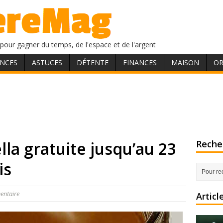
pour gagner du temps, de l'espace et de l'argent
NCES
ASTUCES
DÉTENTE
FINANCES
MAISON
OR
la gratuite jusqu’au 23
Recher
is
entaire
Articl