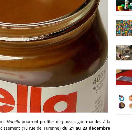
ner
Nutella
pourront profiter de pauses gourmandes à la
ondissement (10 rue de Turenne)
du 21 au 23 décembre