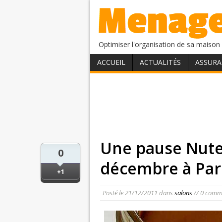
Optimiser l'organisation de sa maison 
ACCUEIL
ACTUALITÉS
ASSURA
Une pause Nutel
0
décembre à Par
+1
Posté le
21/12/2011
dans
salons
// 0 comm