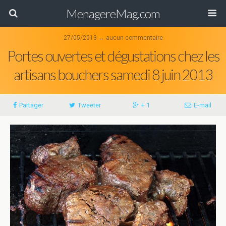
MenagereMag.com
27/05/2013 ↔ aucun commentaire
Portes ouvertes et dégustations chez les
artisans bouchers samedi 8 juin 2013
Partager
Tweeter
+ 1
E-mail