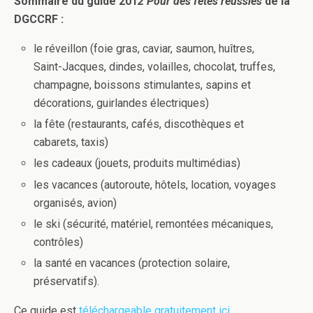
Sommaire du guide 201
2 Pour des fêtes réussies
de la
DGCCRF :
le réveillon (foie gras, caviar, saumon, huîtres,
Saint-Jacques, dindes, volailles, chocolat, truffes,
champagne, boissons stimulantes, sapins et
décorations, guirlandes électriques)
la fête (restaurants, cafés, discothèques et
cabarets, taxis)
les cadeaux (jouets, produits multimédias)
les vacances (autoroute, hôtels, location, voyages
organisés, avion)
le ski (sécurité, matériel, remontées mécaniques,
contrôles)
la santé en vacances (protection solaire,
préservatifs).
Ce guide est
téléchargeable gratuitement ici
.