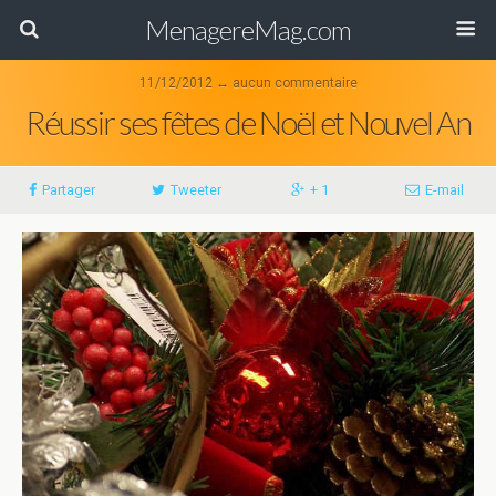
MenagereMag.com
11/12/2012 ↔ aucun commentaire
Réussir ses fêtes de Noël et Nouvel An
Partager
Tweeter
+ 1
E-mail