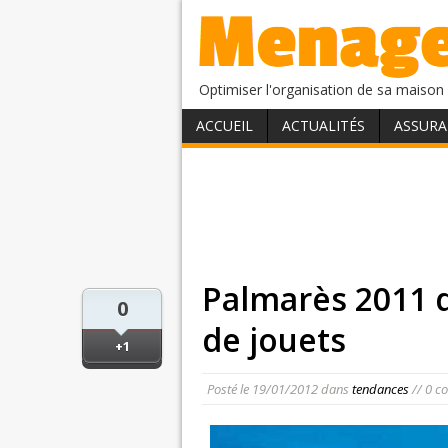
Optimiser l'organisation de sa maison 
ACCUEIL
ACTUALITÉS
ASSURA
Palmarès 2011 d
0
de jouets
+1
Posté le
19/01/2012
dans
tendances
// 0 c