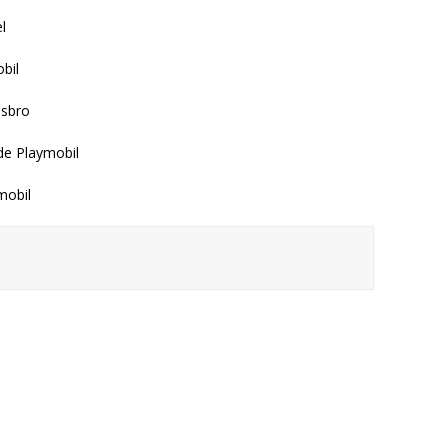
l
bil
sbro
e Playmobil
mobil