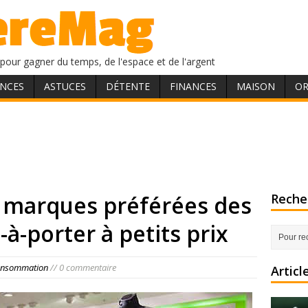
pour gagner du temps, de l'espace et de l'argent
NCES
ASTUCES
DÉTENTE
FINANCES
MAISON
OR
 : marques préférées des
Recher
-à-porter à petits prix
consommation
// 0 commentaire
Articl