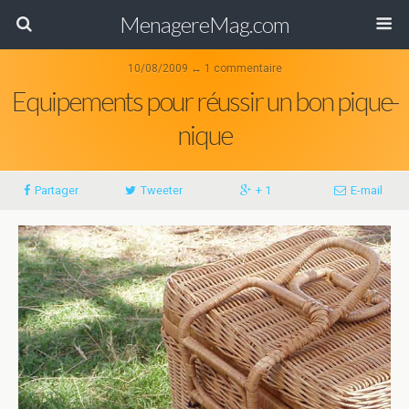
MenagereMag.com
10/08/2009 ↔ 1 commentaire
Equipements pour réussir un bon pique-
nique
Partager
Tweeter
+ 1
E-mail