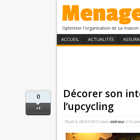
Optimiser l'organisation de sa maison 
ACCUEIL
ACTUALITÉS
ASSURA
Décorer son int
0
l’upcycling
+1
Posté le
26/01/2013
dans
intérieur
// 0 com