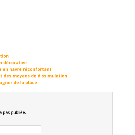
ation
n décorative
e en havre réconfortant
ant des moyens de dissimulation
agner de la place
e
 pas publiée.