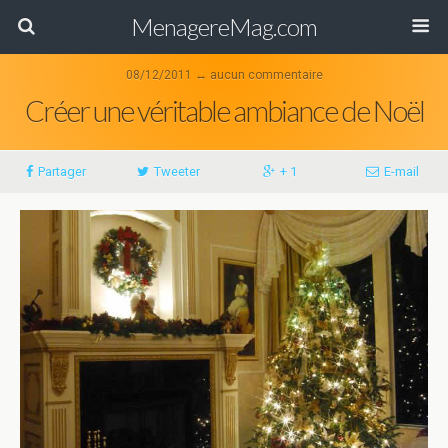
MenagereMag.com
08/12/2011 ↔ aucun commentaire
Créer une véritable ambiance de Noël
Partager
Tweeter
+ 1
E-mail