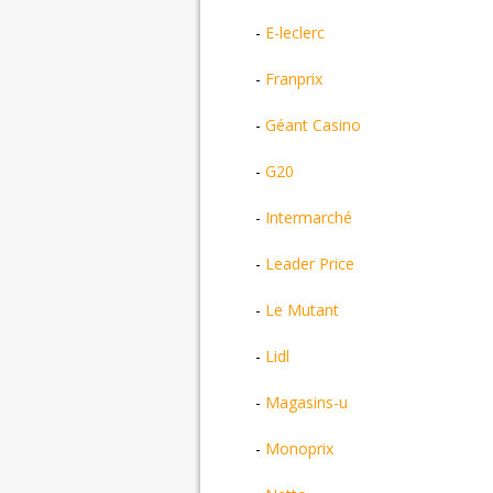
-
E-leclerc
-
Franprix
-
Géant Casino
-
G20
-
Intermarché
-
Leader Price
-
Le Mutant
-
Lidl
-
Magasins-u
-
Monoprix