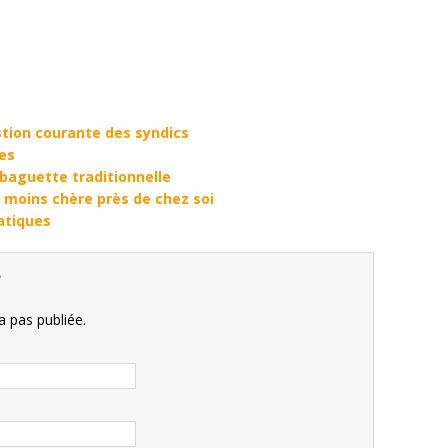
stion courante des syndics
ses
 baguette traditionnelle
a moins chère près de chez soi
atiques
e
 pas publiée.