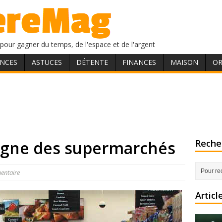
pour gagner du temps, de l'espace et de l'argent
NCES
ASTUCES
DÉTENTE
FINANCES
MAISON
OR
ligne des supermarchés
Recher
entaire
Articl