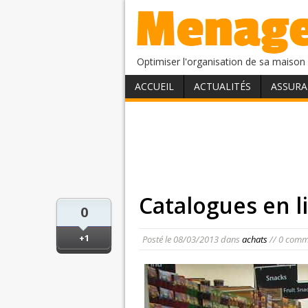
Optimiser l'organisation de sa maison 
ACCUEIL
ACTUALITÉS
ASSURA
Catalogues en 
0
+1
Posté le
08/03/2013
dans
achats
// 0 comm