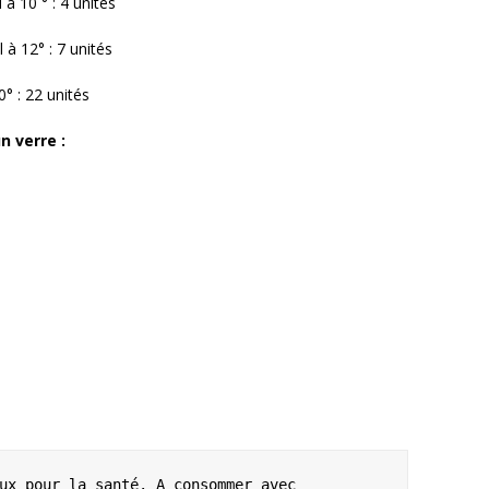
à 10 ° : 4 unités
à 12° : 7 unités
0° : 22 unités
n verre :
ux pour la santé. A consommer avec 