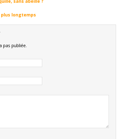
ille, sans abeille ?
l plus longtemps
e
 pas publiée.