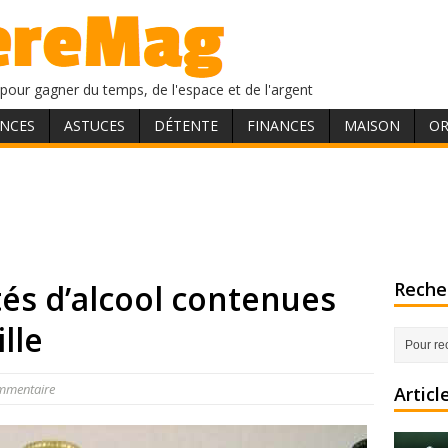
pour gagner du temps, de l'espace et de l'argent
NCES
ASTUCES
DÉTENTE
FINANCES
MAISON
OR
tés d’alcool contenues
Recher
lle
mmentaire
Articl