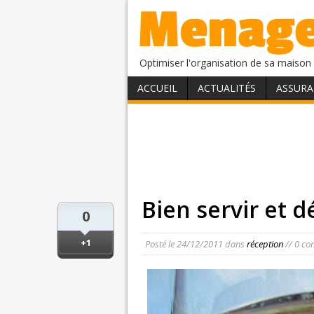
Optimiser l'organisation de sa maison 
ACCUEIL
ACTUALITÉS
ASSURA
Bien servir et 
0
+1
Posté le
24/12/2011
dans
réception
// 0 co