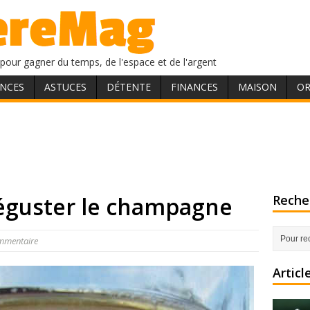
pour gagner du temps, de l'espace et de l'argent
NCES
ASTUCES
DÉTENTE
FINANCES
MAISON
OR
déguster le champagne
Recher
mmentaire
Articl