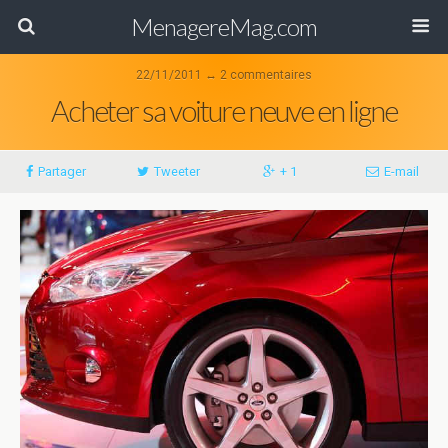
MenagereMag.com
22/11/2011 ↔ 2 commentaires
Acheter sa voiture neuve en ligne
Partager
Tweeter
+ 1
E-mail