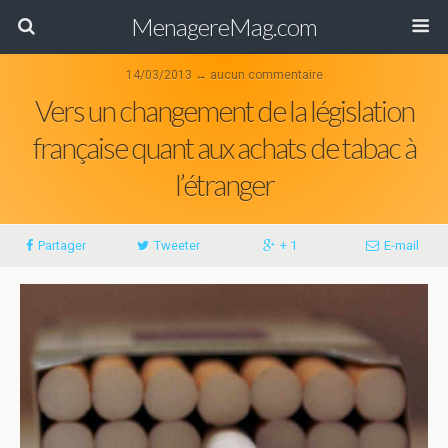
MenagereMag.com
14/03/2013 ↔ aucun commentaire
Vers un changement de la législation
française quant aux achats de tabac à
l’étranger
Partager
Tweeter
+ 1
E-mail