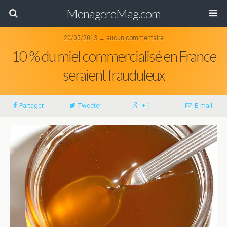
MenagereMag.com
20/05/2013 ↔ aucun commentaire
10 % du miel commercialisé en France
seraient frauduleux
Partager
Tweeter
+ 1
E-mail