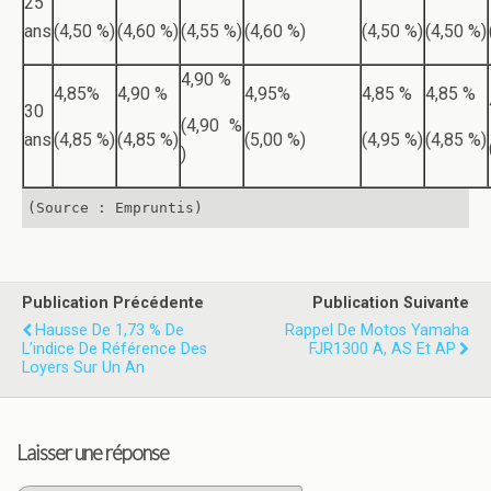
25
ans
(4,50 %)
(4,60 %)
(4,55 %)
(4,60 %)
(4,50 %)
(4,50 %)
4,90 %
4,85%
4,90 %
4,95%
4,85 %
4,85 %
30
(4,90 %
ans
(4,85 %)
(4,85 %)
(5,00 %)
(4,95 %)
(4,85 %)
)
(Source : Empruntis)
Publication Précédente
Publication Suivante
Hausse De 1,73 % De
Rappel De Motos Yamaha
L’indice De Référence Des
FJR1300 A, AS Et AP
Loyers Sur Un An
Laisser une réponse