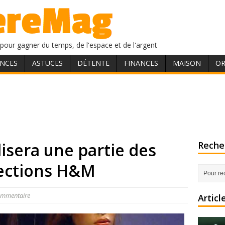
pour gagner du temps, de l'espace et de l'argent
NCES
ASTUCES
DÉTENTE
FINANCES
MAISON
OR
lisera une partie des
Recher
lections H&M
ommentaire
Articl