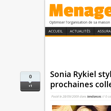
Optimiser l'organisation de sa maison 
ACCUEIL
ACTUALITÉS
ASSURA
Sonia Rykiel sty
0
prochaines col
+1
Posté le
28/09/2009
dans
tendances
// 0 c