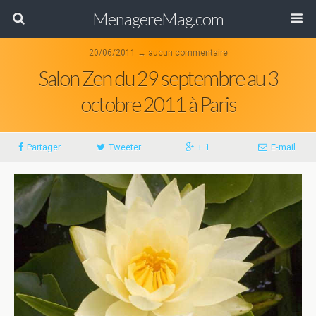
MenagereMag.com
20/06/2011 ↔ aucun commentaire
Salon Zen du 29 septembre au 3
octobre 2011 à Paris
Partager
Tweeter
+ 1
E-mail