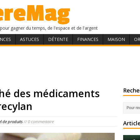
pour gagner du temps, de l'espace et de l'argent
NCES
ASTUCES
DÉTENTE
FINANCES
MAISON
OR
ché des médicaments
Recher
recylan
el de produits
// 0 commentaire
Articl