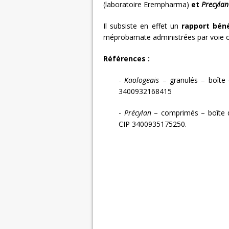
(laboratoire Erempharma)
et
Precylan
Il subsiste en effet un
rapport béné
méprobamate administrées par voie o
Références :
-
Kaologeais
– granulés – boîte 
3400932168415
-
Précylan
– comprimés – boîte d
CIP 3400935175250.