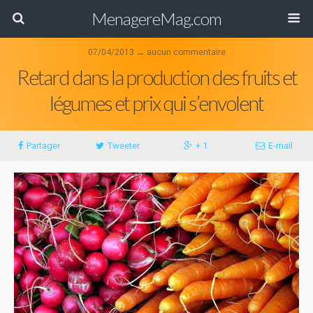
MenagereMag.com
07/04/2013 ↔ aucun commentaire
Retard dans la production des fruits et
légumes et prix qui s’envolent
Partager
Tweeter
+ 1
E-mail