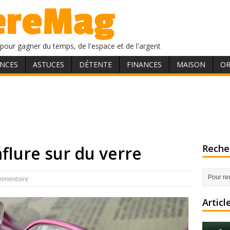
pour gagner du temps, de l'espace et de l'argent
NCES
ASTUCES
DÉTENTE
FINANCES
MAISON
OR
flure sur du verre
Recher
mmentaire
Articl