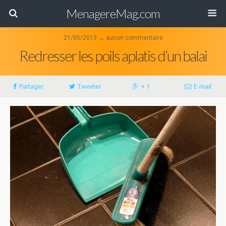
MenagereMag.com
21/05/2013 ↔ aucun commentaire
Redresser les poils aplatis d’un balai
Partager
Tweeter
+ 1
E-mail