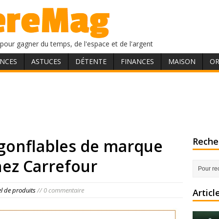
pour gagner du temps, de l'espace et de l'argent
NCES
ASTUCES
DÉTENTE
FINANCES
MAISON
OR
 gonflables de marque
Recher
ez Carrefour
el de produits
// 0 commentaire
Articl