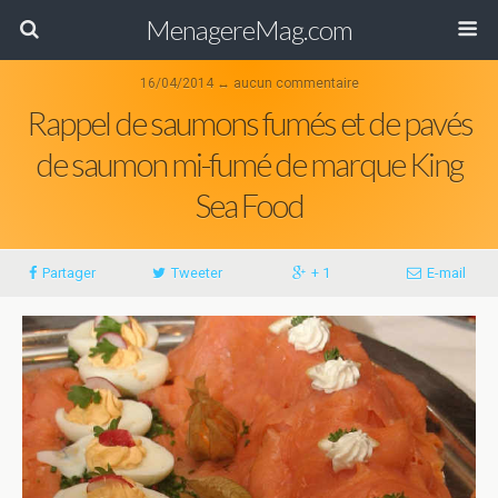
MenagereMag.com
16/04/2014 ↔ aucun commentaire
Rappel de saumons fumés et de pavés
de saumon mi-fumé de marque King
Sea Food
Partager
Tweeter
+ 1
E-mail