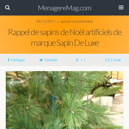
MenagereMag.com
30/12/2011 ↔ aucun commentaire
Rappel de sapins de Noël artificiels de
marque Sapin De Luxe
Partager
Tweeter
+ 1
E-mail