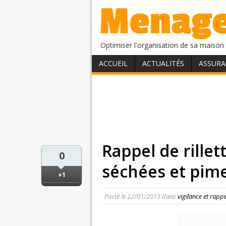
Optimiser l'organisation de sa maison 
ACCUEIL
ACTUALITÉS
ASSURA
Rappel de rille
0
séchées et pim
+1
Posté le
22/01/2015
dans
vigilance et rapp