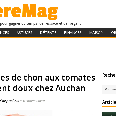
pour gagner du temps, de l'espace et de l'argent
NCES
ASTUCES
DÉTENTE
FINANCES
MAISON
OR
ttes de thon aux tomates
Recher
ent doux chez Auchan
el de produits
// 0 commentaire
Articl