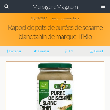
MenagereMag.com
03/09/2014 ↔ aucun commentaire
Rappel de pots de purées de sésame
blanc tahin de marque Ti’Bio
Partager
Tweeter
+ 1
E-mail