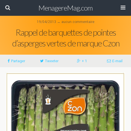
MenagereMag.com
19/04/2013 ↔ aucun commentaire
Rappel de barquettes de pointes
d’asperges vertes de marque Czon
Partager
Tweeter
+ 1
E-mail