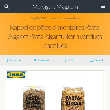
MenagereMag.com
02/10/2014 ↔ aucun commentaire
Rappel de pâtes alimentaires Pasta-
Älgar et Pasta-Älgar fullkorn vendues
chez Ikea
Partager
Tweeter
+ 1
E-mail