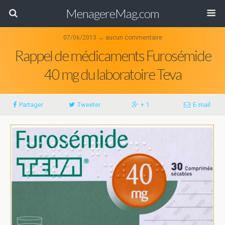
MenagereMag.com
07/06/2013 ↔ aucun commentaire
Rappel de médicaments Furosémide
40 mg du laboratoire Teva
Partager
Tweeter
+ 1
E-mail