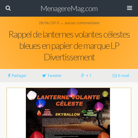
MenagereMag.com
28/06/2013 ↔ aucun commentaire
Rappel de lanternes volantes célestes
bleues en papier de marque LP
Divertissement
Partager
Tweeter
+ 1
E-mail