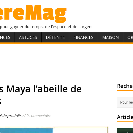
pour gagner du temps, de l'espace et de l'argent
NCES
ASTUCES
DÉTENTE
FINANCES
MAISON
OR
 Maya l’abeille de
Recher
s
el de produits
// 0 commentaire
Articl