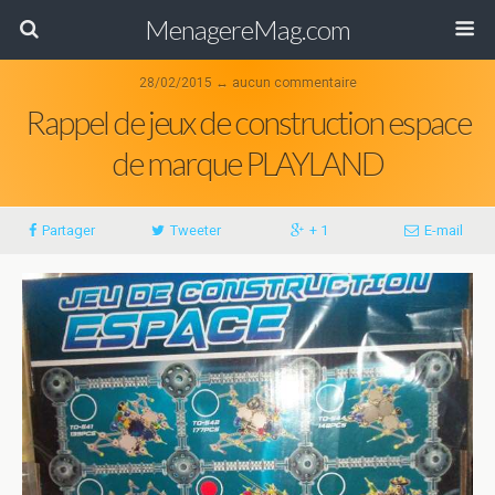
MenagereMag.com
28/02/2015 ↔ aucun commentaire
Rappel de jeux de construction espace
de marque PLAYLAND
Partager
Tweeter
+ 1
E-mail