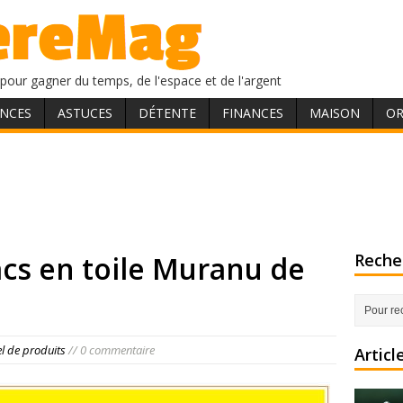
pour gagner du temps, de l'espace et de l'argent
NCES
ASTUCES
DÉTENTE
FINANCES
MAISON
OR
cs en toile Muranu de
Recher
el de produits
// 0 commentaire
Articl