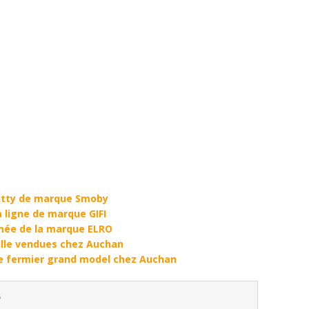
Kitty de marque Smoby
a ligne de marque GIFI
mée de la marque ELRO
aille vendues chez Auchan
e fermier grand model chez Auchan
e