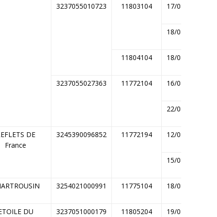
3237055010723
11803104
17/08/2014
18/08/2014
11804104
18/08/2014
3237055027363
11772104
16/08/2014
22/08/2014
EFLETS DE
3245390096852
11772194
12/08/2014
France
15/08/2014
HARTROUSIN
3254021000991
11775104
18/08/2014
ETOILE DU
3237051000179
11805204
19/08/2014