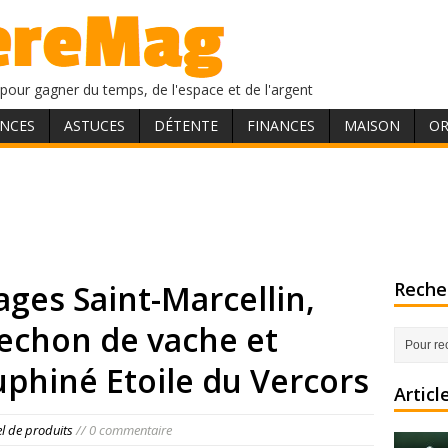
pour gagner du temps, de l'espace et de l'argent
NCES
ASTUCES
DÉTENTE
FINANCES
MAISON
OR
ges Saint-Marcellin,
Recher
 Sechon de vache et
hiné Etoile du Vercors
Articl
el de produits
// 0 commentaire