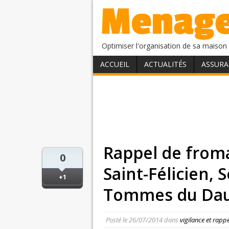
Optimiser l'organisation de sa maison 
ACCUEIL
ACTUALITÉS
ASSURA
Rappel de froma
0
Saint-Félicien,
+1
Tommes du Daup
Posté le
26/07/2014
dans
vigilance et rapp