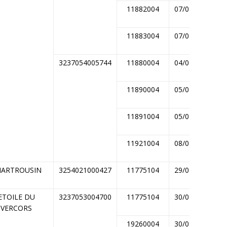
11882004
07/08/2014
11883004
07/08/2014
3237054005744
11880004
04/08/2014
11890004
05/08/2014
11891004
05/08/2014
11921004
08/08/2014
HARTROUSIN
3254021000427
11775104
29/08/2014
ETOILE DU
3237053004700
11775104
30/08/2014
VERCORS
19260004
30/08/2014