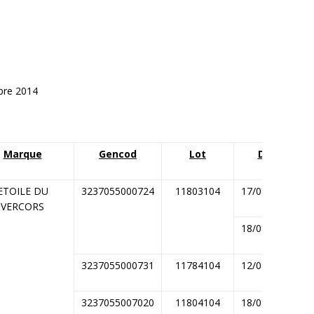
mbre 2014
Marque
Gencod
Lot
DLC
ETOILE DU
3237055000724
11803104
17/08/2014
VERCORS
18/08/2014
3237055000731
11784104
12/08/2014
3237055007020
11804104
18/08/2014