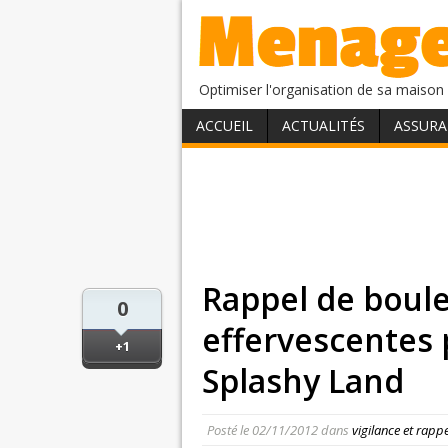
Optimiser l'organisation de sa maison 
ACCUEIL
ACTUALITÉS
ASSURA
Rappel de boul
0
effervescentes 
+1
Splashy Land
Posté le
02/11/2012
dans
vigilance et rapp