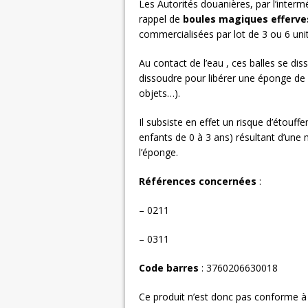
Les Autorités douanières, par l’inter
rappel de
boules magiques efferve
commercialisées par lot de 3 ou 6 unit
Au contact de l’eau , ces balles se dis
dissoudre pour libérer une éponge de
objets…).
Il subsiste en effet un risque d’étouffe
enfants de 0 à 3 ans) résultant d’une
l’éponge.
Références concernées
:
– 0211
– 0311
Code barres
: 3760206630018
Ce produit n’est donc pas conforme à l