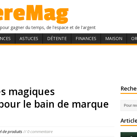
pour gagner du temps, de l'espace et de l'argent
NCES
ASTUCES
DÉTENTE
FINANCES
MAISON
OR
es magiques
Recher
pour le bain de marque
Articl
el de produits
// 0 commentaire