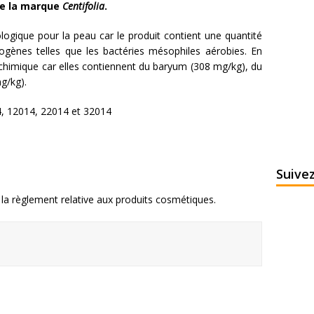
de la marque
Centifolia
.
ologique pour la peau car le produit contient une quantité
gènes telles que les bactéries mésophiles aérobies. En
 chimique car elles contiennent du baryum (308 mg/kg), du
g/kg).
, 12014, 22014 et 32014
Suive
la règlement relative aux produits cosmétiques.