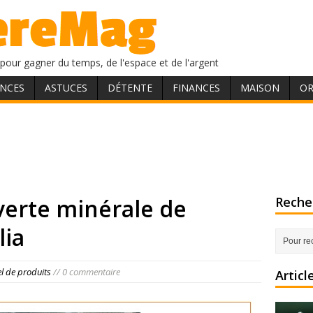
pour gagner du temps, de l'espace et de l'argent
NCES
ASTUCES
DÉTENTE
FINANCES
MAISON
OR
 verte minérale de
Recher
lia
el de produits
// 0 commentaire
Articl