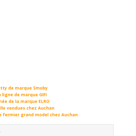
Kitty de marque Smoby
a ligne de marque GIFI
mée de la marque ELRO
aille vendues chez Auchan
e fermier grand model chez Auchan
e