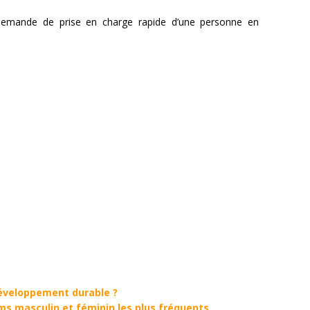
emande de prise en charge rapide d’une personne en
développement durable ?
s masculin et féminin les plus fréquents