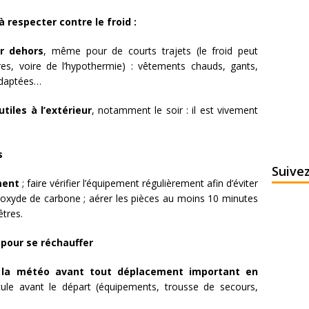
à respecter contre le froid :
ir dehors
, même pour de courts trajets (le froid peut
es, voire de l’hypothermie) : vêtements chauds, gants,
adaptées…
tiles à l’extérieur
, notamment le soir
: il est vivement
s
Suive
ement
; faire vérifier l’équipement régulièrement afin d’éviter
noxyde de carbone ; aérer les pièces au moins 10 minutes
êtres.
 pour se réchauffer
e la météo avant tout déplacement important en
icule avant le départ (équipements, trousse de secours,
)