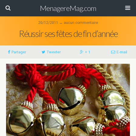
MenagereMag.com
20/12/2011 ↔ aucun commentaire
Réussir ses fêtes de fin d’année
Partager
Tweeter
+ 1
E-mail