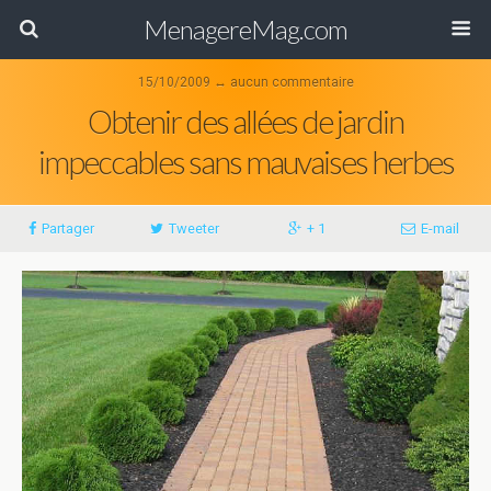
MenagereMag.com
15/10/2009 ↔ aucun commentaire
Obtenir des allées de jardin
impeccables sans mauvaises herbes
Partager
Tweeter
+ 1
E-mail