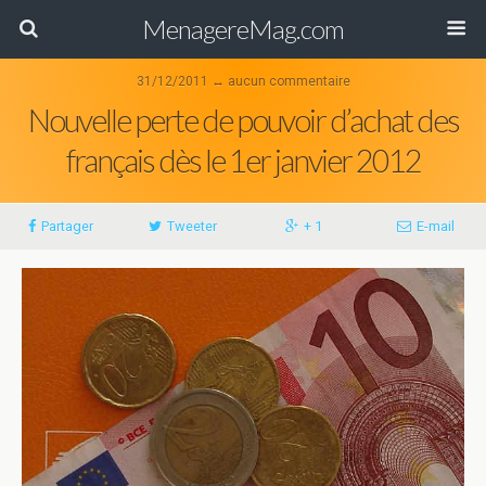
MenagereMag.com
31/12/2011 ↔ aucun commentaire
Nouvelle perte de pouvoir d’achat des
français dès le 1er janvier 2012
Partager
Tweeter
+ 1
E-mail