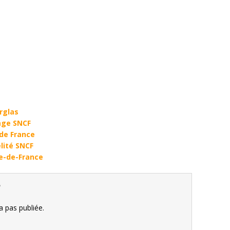
erglas
age SNCF
 de France
lité SNCF
le-de-France
e
 pas publiée.