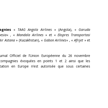
agnies
«
TAAG Angola Airlines
» (Angola), «
Garuda
nesia
« , «
Mandala Airlines
» et «
Ekspres Transportasi
Air Astana
» (Kazakhstan), «
Gabon Airlines
« , «
Afrijet
» et
 Journal Officiel de l’Union Européenne du 26 novembre
 compagnies évoquées en points 1 et 2 ainsi que les
itation en Europe n’est autorisée que sous certaines