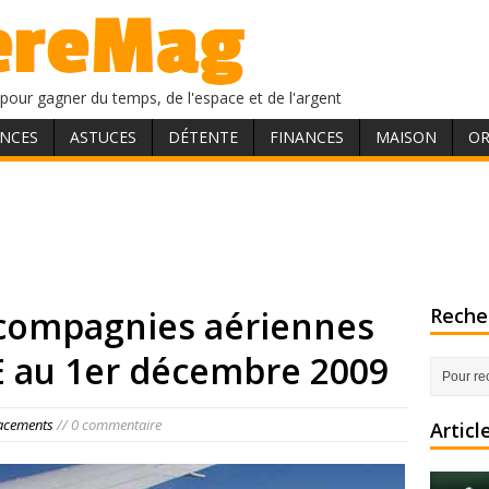
pour gagner du temps, de l'espace et de l'argent
NCES
ASTUCES
DÉTENTE
FINANCES
MAISON
OR
 compagnies aériennes
Recher
E au 1er décembre 2009
lacements
// 0 commentaire
Articl