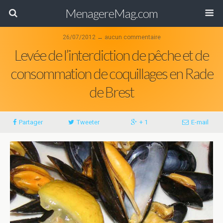
MenagereMag.com
26/07/2012 ↔ aucun commentaire
Levée de l’interdiction de pêche et de
consommation de coquillages en Rade
de Brest
Partager
Tweeter
+ 1
E-mail