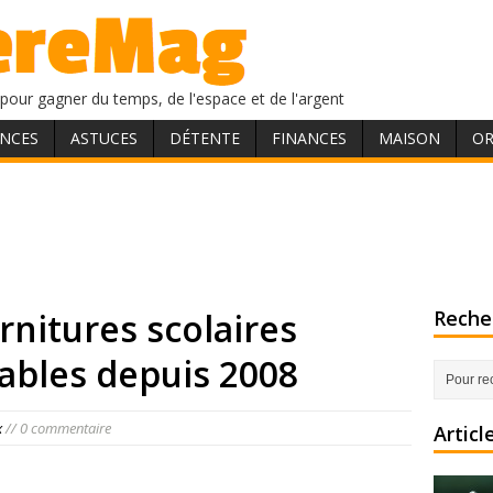
pour gagner du temps, de l'espace et de l'argent
NCES
ASTUCES
DÉTENTE
FINANCES
MAISON
OR
rnitures scolaires
Recher
tables depuis 2008
x
// 0 commentaire
Articl