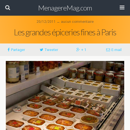
MenagereMag.com
20/12/2011 ↔ aucun commentaire
Les grandes épiceries fines à Paris
Partager
Tweeter
+ 1
E-mail