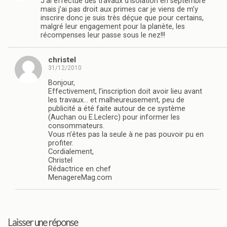
J’ai effectué des travaux d’isolation en septembre
mais j’ai pas droit aux primes car je viens de m’y
inscrire donc je suis très déçue que pour certains,
malgré leur engagement pour la planète, les
récompenses leur passe sous le nez!!!
christel
31/12/2010
Bonjour,
Effectivement, l’inscription doit avoir lieu avant
les travaux… et malheureusement, peu de
publicité a été faite autour de ce système
(Auchan ou E.Leclerc) pour informer les
consommateurs.
Vous n’êtes pas la seule à ne pas pouvoir pu en
profiter.
Cordialement,
Christel
Rédactrice en chef
MenagereMag.com
Laisser une réponse